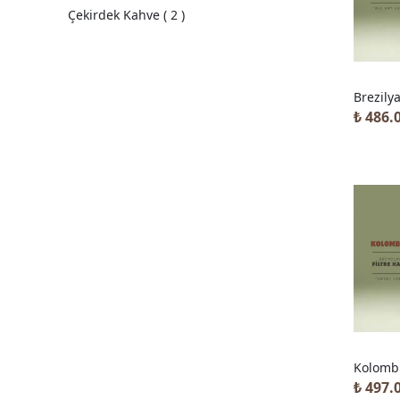
Çekirdek Kahve
(
2
)
Brezily
₺ 486.
Kolomb
₺ 497.