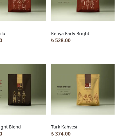
ala
Kenya Early Bright
0
₺ 528.00
ight Blend
Türk Kahvesi
0
₺ 374.00