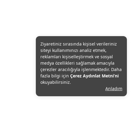
Ziyaretiniz sırasında kişisel verileriniz
siteyi kullanımınızı analiz etmek,
reklamları kişiselleştirmek ve sosyal
medya özellikleri sağlamak amacıyla
çerezler aracılığıyla işlenmektedir. Daha
fazla bilgi için
Çerez Aydınlat Metni’ni
okuyabilirsiniz.
Anladım