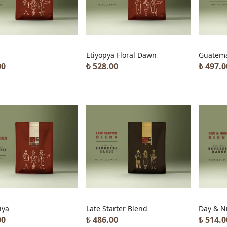
a
Etiyopya Floral Dawn
Guatem
00
₺ 528.00
₺ 497.0
iya
Late Starter Blend
Day & N
00
₺ 486.00
₺ 514.0